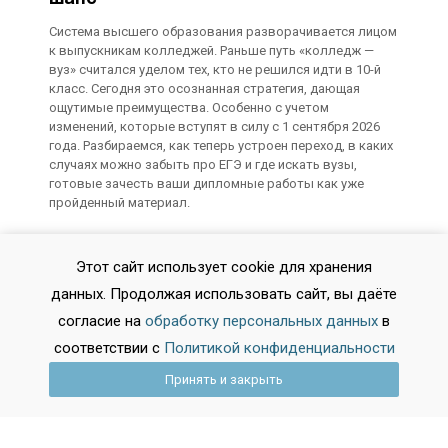
Система высшего образования разворачивается лицом
к выпускникам колледжей. Раньше путь «колледж —
вуз» считался уделом тех, кто не решился идти в 10-й
класс. Сегодня это осознанная стратегия, дающая
ощутимые преимущества. Особенно с учетом
изменений, которые вступят в силу с 1 сентября 2026
года. Разбираемся, как теперь устроен переход, в каких
случаях можно забыть про ЕГЭ и где искать вузы,
готовые зачесть ваши дипломные работы как уже
пройденный материал.
2026-02-11 10:59:21
Этот сайт использует cookie для хранения
SEO-специалист: Архитектор
данных. Продолжая использовать сайт, вы даёте
поискового трафика. Гид по
согласие на
обработку персональных данных
в
профессии, где стабильности нет, но
перспективы есть
соответствии с
Политикой конфиденциальности
В интернете миллионы сайтов, но пользователь в 95%
Принять и закрыть
случаев не заходит дальше первой страницы
поисковика. Битва за эти позиции — поле работы SEO-
специалиста. Это не про «накрутку ссылок» и не про